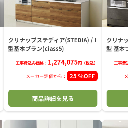
クリナップステディア(STEDIA) / I
クリナップ
型基本プラン(ciass5)
型 基本
1,274,075
工事費込み価格：
円（税込）
工事費
25 %OFF
メーカー定価から：
商品詳細を見る