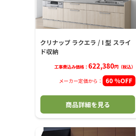
クリナップ ラクエラ / I 型 スライ
ド収納
622,380
工事費込み価格：
円（税込）
60 %OFF
メーカー定価から：
商品詳細を見る