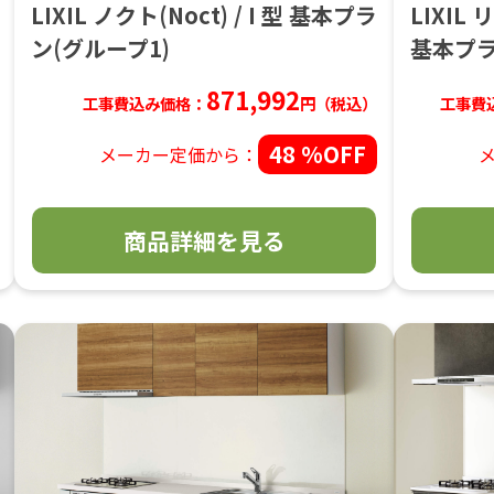
LIXIL ノクト(Noct) / I 型 基本プラ
LIXIL 
ン(グループ1)
基本プラ
871,992
工事費込み価格：
円（税込）
工事費
48 %OFF
メーカー定価から：
商品詳細を見る