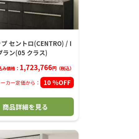
 セントロ(CENTRO) / I
プラン(05 クラス)
1,723,766
込み価格：
円（税込）
10 %OFF
メーカー定価から：
商品詳細を見る