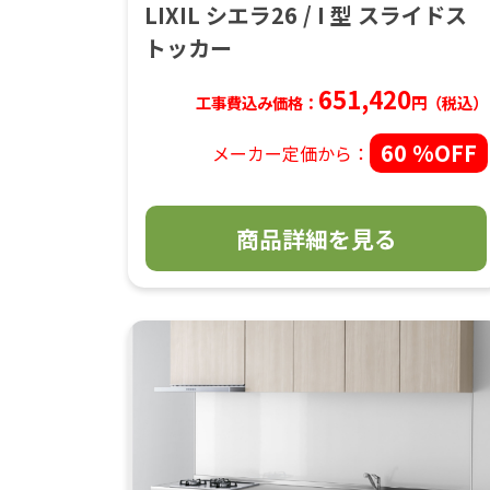
LIXIL シエラ26 / I 型 スライドス
トッカー
651,420
工事費込み価格：
円（税込）
60 %OFF
メーカー定価から：
商品詳細を見る