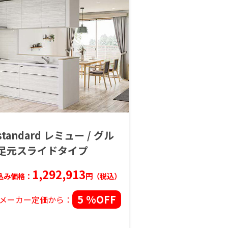
 standard レミュー / グル
/ 足元スライドタイプ
1,292,913
込み価格：
円（税込）
5 %OFF
メーカー定価から：