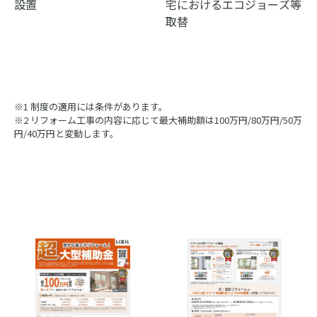
設置
宅におけるエコジョーズ等
取替
※1 制度の適用には条件があります。
※2 リフォーム工事の内容に応じて最大補助額は100万円/80万円/50万
円/40万円と変動します。
グ
ル
ー
プ
リ
ン
ク