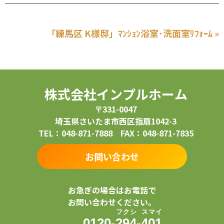
「練馬区 K様邸」ﾏﾝｼｮﾝ浴室･洗面室ﾘﾌｫｰﾑ »
株式会社インプルホーム
〒331-0047
埼玉県さいたま市西区指扇1042-3
TEL：048-871-7888 FAX：048-871-7835
お問い合わせ
お急ぎの場合はお電話で
お問い合わせください。
フ
ク
シ
ス
マ
イ
0120-
2
9
4
-
4
0
1